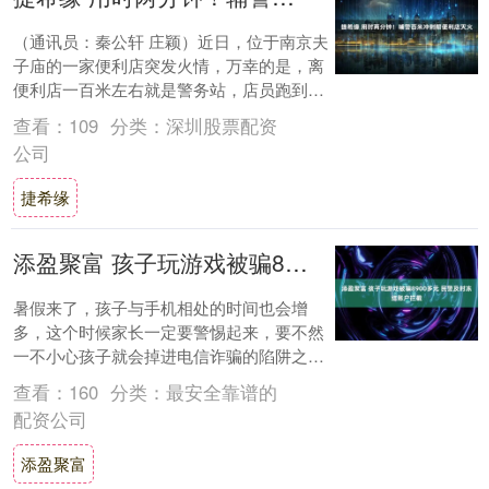
（通讯员：秦公轩 庄颖）近日，位于南京夫
子庙的一家便利店突发火情，万幸的是，离
便利店一百米左右就是警务站，店员跑到警
务站寻求帮助。今天，记者从警方了解了当
查看：
109
分类：
深圳股票配资
时的情....
公司
捷希缘
添盈聚富 孩子玩游戏被骗8900多元 民警及时冻结账户拦截
暑假来了，孩子与手机相处的时间也会增
多，这个时候家长一定要警惕起来，要不然
一不小心孩子就会掉进电信诈骗的陷阱之
中。今天泗阳城西派出所公开了一起警情，
查看：
160
分类：
最安全靠谱的
一名孩子玩手....
配资公司
添盈聚富