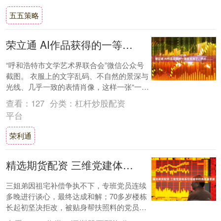
五五策略
荣立通 AI作品获得的一等奖取消了，然后……
“呼和浩特市文学艺术界联合会”微信公众号
截图。 衣服上的文字乱码、不自然的景深与
光线、几乎一致的表情肖像，这样一张“一眼
AI”的照片居然拿下了摄影比赛的一等奖。....
查看：
127
分类：
杠杆炒股配资
平台
荣利通
精选期货配资 三维党建体系引领城中村高质量更新
三姐弟因祖宅补偿争执不下，专班党员连续
多晚进行谈心，最终达成和解；70多岁楼栋
长起初坚决拒改，被贴身帮扶照料的党员干
部感动后主动变身征拆宣传员；松南800余