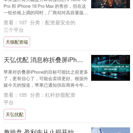
Pro 和 iPhone 18 Pro Max 的售价，但在这
一轮价格上调的同时，厂商却对高容量版本
的闪存规格....
查看：
107
分类：
配资最安全的
三个平台
天猫配资端
天弘优配 消息称折叠屏iPhone备货量上调，售价预计2500美元起
苹果对折叠屏iPhone的目标可能比之前更多
了，更有信心了，可能会卖得更好。根据外
媒今天的报道，苹果已通知供应商将今年折
叠屏 iPhone 的备货目标从此前的约....
查看：
155
分类：
杠杆炒股配资
平台
天弘忧配
趣操盘 盈利先从止损开始 揭秘购彩为什么越买越输？