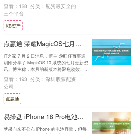
分 7月15日，“印象·梵高——沉....
查看：
128
分类：
配资最安全的
三个平台
KB资产
点赢通 荣耀MagicOS七月更新首曝，聚焦动效、AI和智慧互联等升级
IT之家 7 月 2 日消息，博主 @旺仔百事通
刚刚分享了 MagicOS 10 系统的七月更新资
讯。博主称，本月的新版本将聚焦动效、灵
动胶囊、锁屏、AI 功....
查看：
193
分类：
深圳股票配资
公司
点赢通
易操盘 iPhone 18 Pro电池容量出炉！全系都有提升
苹果向来不公布 iPhone 的电池容量，但每