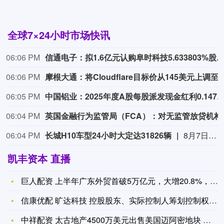
全球7×24小时市场快讯
06:06 PM
信通电子：拟1.6亿元认购阜时科技5.633803%
06:06 PM
摩根大通
06:05 PM
中国铝业：2025年度A股每股派发现金红利0.147元
06:04 PM
英国金融行为监管局（FCA）
06:04 PM
长城H10车型24小时大定达31826辆
8月7日，长城汽车宣布，长城H10车型24小时大定达31826辆。该车型建议零售价为20.98万元起。
凯丰资本 直播
巨人配资 上半年广东外贸首破5万亿元，大增20.8%，对全国
信康优配 旷达科技 控股股东、实际控制人筹划控制权变更, 股
中祥配资 太古地产4500万美元出售美国迈阿密地块 中东酒店