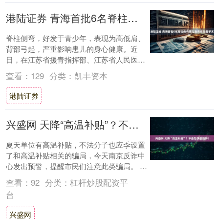
港陆证券 青海首批6名脊柱侧弯患儿到南京免费手术
脊柱侧弯，好发于青少年，表现为高低肩、
背部弓起，严重影响患儿的身心健康。近
日，在江苏省援青指挥部、江苏省人民医院
牵线下，首批6名青海脊柱侧弯患儿来到南
查看：
129
分类：
凯丰资本
京，接受免....
港陆证券
兴盛网 天降“高温补贴”？不是馅饼是陷阱！
夏天单位有高温补贴，不法分子也应季设置
了和高温补贴相关的骗局，今天南京反诈中
心发出预警，提醒市民们注意此类骗局。 陈
女士上班时，收到了人力资源部发来的一封
查看：
92
分类：
杠杆炒股配资平
邮件，....
台
兴盛网