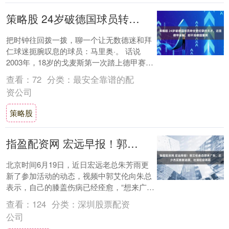
策略股 24岁破德国球员转会费纪录的天才，还是德甲金靴，却不受德国重用
把时钟往回拨一拨，聊一个让无数德迷和拜
仁球迷扼腕叹息的球员：马里奥·。 话说
2003年，18岁的戈麦斯第一次踏上德甲赛场
时，那稚嫩的脸庞和高大的身板，就透着一
查看：
72
分类：
最安全靠谱的配
股....
资公司
策略股
指盈配资网 宏远早报！郭艾伦表态想来广东，王少杰买断新进展，杜润旺获高薪
北京时间6月19日，近日宏远老总朱芳雨更
新了参加活动的动态，视频中郭艾伦向朱总
表示，自己的膝盖伤病已经痊愈，“想来广东
体验下杜指导的雷霆之怒。”值得一提的是，
查看：
124
分类：
深圳股票配资
郭....
公司