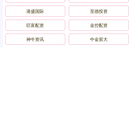
港盛国际
至德投资
巨富配资
金控配资
神牛资讯
中金宸大
牛盈服务中心
至尊配资
捷希缘
盛宝优配
全部话题标签
关注 凯丰资本