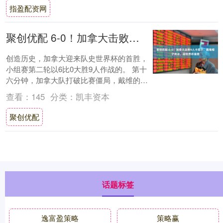
指盈配资网
聚创优配 6-0！加拿大击败9人卡塔尔，戴维帽子戏法，迎世界杯首胜
创造历史，加拿大迎来队史世界杯的首胜，
小组赛第二轮以6比0大胜9人作战的。 第十
六分钟，加拿大队打破比赛僵局，戴维的射
门被挡，拉林跟进补射得分，他连续两场比
查看：
145
分类：
凯丰资本
赛取....
聚创优配
话题标签
逸富盈策略
策略赢