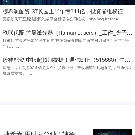
捷希源配资 ST长园上半年亏344亿，投资者维权征集持续进行
受损股民可至新浪股民维权平台登记该公司维权：http://wq.finance.....
玖联优配 拉曼激光器（Raman Lasers）_工作_光子_频率
目录1. 拉曼激光器的诞生背景 拉曼激光器的诞生背景可以追溯到20世纪60
年代，....
股神配资 中报超预期提振！通信ETF（515880）午后大涨超6%，近10日吸金超20亿元，规模近70亿元！没有“纯元”光模块ETF，看看“甄嬛”通信ETF！
消息面，近期多家通信龙头企业发布中报，营收增速呈现超预期，对通信板
块形成提振。 ....
捷希缘 用时两分钟！辅警百米冲刺帮便利店灭火