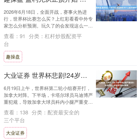
2026年6月18日，全面开战，赛事火热进
行，世界杯比赛怎么买？上红彩看看中外专
家怎么分析预测。玩久了的会发现这么一个
现象，很多或者自己有的时候都会经常陷入
查看：
91
分类：
杠杆炒股配资平
一个....
台
趣操盘
大业证券 世界杯悲剧!24岁中场小腿严重变形：队友吓哭了 犯规球员抱头懊恼
6月19日上午，世界杯第二轮小组赛开打，
加拿大对阵。下半场，卡塔尔球员马迪博严
重犯规，导致加拿大球员科内小腿严重变
形。随后，马迪博被红牌罚下。 这场比赛，
查看：
138
分类：
配资最安全的
主场作....
三个平台
大业证券