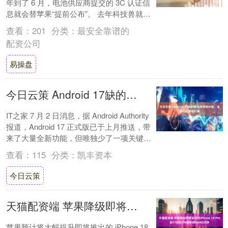
年到了 6 月，电池供应商提交的 3C 认证信
息就会替苹果“提前公布”。 去年科技兽就通
过这个方式提前分享了 iP....
查看：
201
分类：
最安全靠谱的
配资公司
易操盘
今日云策 Android 17缺的原生应用锁功能，谷歌仍在持续打磨
IT之家 7 月 2 日消息，据 Android Authority
报道，Android 17 正式版已于上月推送，带
来了大量全新功能，但唯独少了一项关键功
能....
查看：
115
分类：
凯丰资本
今日云策
天猫配资端 苹果降级即将发布的iPhone 18 Pro的1TB和2TB版本的NAND闪存
苹果预计将大幅提升即将推出的 iPhone 18