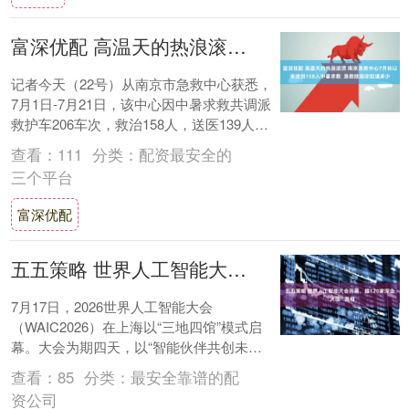
富深优配 高温天的热浪滚烫 南京急救中心7月份以来接到158人中暑求救 急救技能你知道多少
记者今天（22号）从南京市急救中心获悉，
7月1日-7月21日，该中心因中暑求救共调派
救护车206车次，救治158人，送医139人。
持续的高温让大家感受到了别样的....
查看：
111
分类：
配资最安全的
三个平台
富深优配
五五策略 世界人工智能大会开幕，超120家深企“天团”亮相
7月17日，2026世界人工智能大会
（WAIC2026）在上海以“三地四馆”模式启
幕。大会为期四天，以“智能伙伴共创未
来”为主题，是国内规格最高、全球极具影响
查看：
85
分类：
最安全靠谱的配
力....
资公司